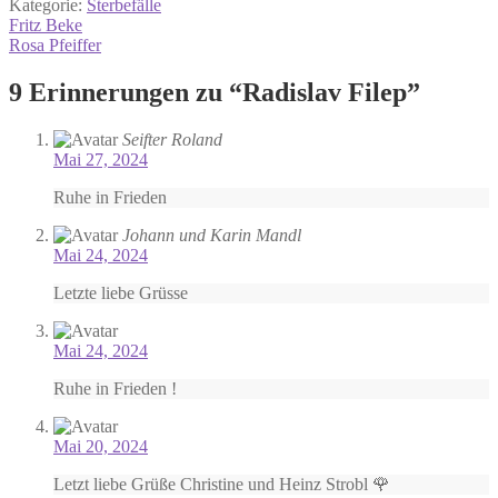
Kategorie:
Sterbefälle
Beitrags-
Vorheriger
Fritz Beke
Beitrag:
Nächster
Rosa Pfeiffer
Navigation
Beitrag:
9 Erinnerungen zu “
Radislav Filep
”
Seifter Roland
Mai 27, 2024
Ruhe in Frieden
Johann und Karin Mandl
Mai 24, 2024
Letzte liebe Grüsse
Mai 24, 2024
Ruhe in Frieden !
Mai 20, 2024
Letzt liebe Grüße Christine und Heinz Strobl 🌹