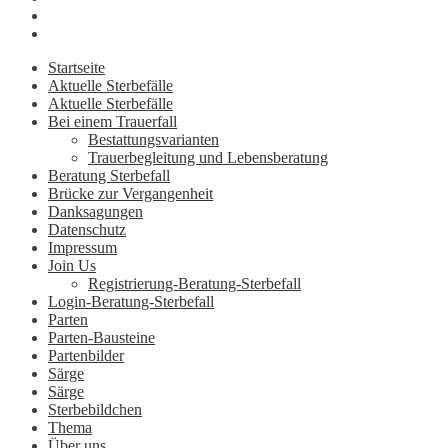
Startseite
Aktuelle Sterbefälle
Aktuelle Sterbefälle
Bei einem Trauerfall
Bestattungsvarianten
Trauerbegleitung und Lebensberatung
Beratung Sterbefall
Brücke zur Vergangenheit
Danksagungen
Datenschutz
Impressum
Join Us
Registrierung-Beratung-Sterbefall
Login-Beratung-Sterbefall
Parten
Parten-Bausteine
Partenbilder
Särge
Särge
Sterbebildchen
Thema
Über uns