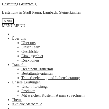
Zur
Springe
Bestattung Grünzweig
Navigation
zum
Bestattung in Stadl-Paura, Lambach, Steinerkirchen
springen
Inhalt
Menü
MENU
MENU
Über uns
Über uns
Unser Team
Geschichte
Einzugsgebiet
Reaktionen
Trauerfall
Bei einem Trauerfall
Bestattungsvarianten
Trauerbegleitung und Lebensberatung
Unsere Leistungen
Unsere Leistungen
Produkte
Mit welchen Kosten hat man zu rechnen?
Thema
Aktuelle Sterbefälle