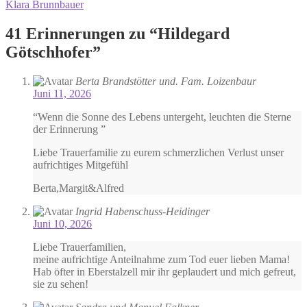
Beitrag:
Nächster
Klara Brunnbauer
Navigation
Beitrag:
41 Erinnerungen zu “
Hildegard
Götschhofer
”
Berta Brandstötter und. Fam. Loizenbaur
Juni 11, 2026
“Wenn die Sonne des Lebens untergeht, leuchten die Sterne
der Erinnerung ”
Liebe Trauerfamilie zu eurem schmerzlichen Verlust unser
aufrichtiges Mitgefühl
Berta,Margit&Alfred
Ingrid Habenschuss-Heidinger
Juni 10, 2026
Liebe Trauerfamilien,
meine aufrichtige Anteilnahme zum Tod euer lieben Mama!
Hab öfter in Eberstalzell mir ihr geplaudert und mich gefreut,
sie zu sehen!