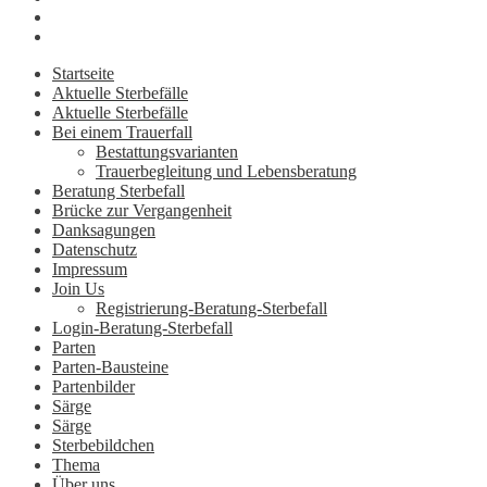
Startseite
Aktuelle Sterbefälle
Aktuelle Sterbefälle
Bei einem Trauerfall
Bestattungsvarianten
Trauerbegleitung und Lebensberatung
Beratung Sterbefall
Brücke zur Vergangenheit
Danksagungen
Datenschutz
Impressum
Join Us
Registrierung-Beratung-Sterbefall
Login-Beratung-Sterbefall
Parten
Parten-Bausteine
Partenbilder
Särge
Särge
Sterbebildchen
Thema
Über uns