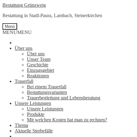
Zur
Springe
Bestattung Grünzweig
Navigation
zum
Bestattung in Stadl-Paura, Lambach, Steinerkirchen
springen
Inhalt
Menü
MENU
MENU
Über uns
Über uns
Unser Team
Geschichte
Einzugsgebiet
Reaktionen
Trauerfall
Bei einem Trauerfall
Bestattungsvarianten
Trauerbegleitung und Lebensberatung
Unsere Leistungen
Unsere Leistungen
Produkte
Mit welchen Kosten hat man zu rechnen?
Thema
Aktuelle Sterbefälle