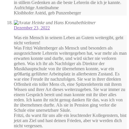
in stillem Gedenken an die beste Lehrerin die ich je kannte.
Aufrichtige Anteilnahme
Kloibhofer Astrid, geb Punzenberger
Heinke und Hans Kronabethleitner
Dezember 23, 2022
Was ein Mensch in seinem Leben an Gutem weitergibt, geht
nicht verloren!
Was Fritzi Waltenberger als Mensch und besonders als
ausgezeichnete Lehrerin weitergegeben hat, war mehr als man
erwarten konnte und durfte, und wird sicher nie verloren
gehen. Was ich ihr als Nachfolger als Direktor der
Musikhauptschule von ihr übernehmen konnte, war ein
gr0ßartig geführter Arbeitsplatz in allerbestem Zustand. Es
war eine Freude ihr nachzufolgen. Sie war in ihrer direkten
Offenheit ein toller Mens ch, eine Spitzenlehrerin mit ihrem
Wissen und ihrer Art dieses weiterzugeben. Sie war immer zu
einem Gespräch bereit und man konnte mit ihr über alles
reden. Ich kann ihr nicht genug danken für das, was ich von
ihr übernehmen durfte. Als sie in Pension ging verlor die
Schule eine unersetzbare Säule.
Fritzi, du warst für uns alle ein leuchtender Kollegenstern, bist
jetzt am Ziel und hast deinen Frieden, aber wir werden dich
nicht vergessen.