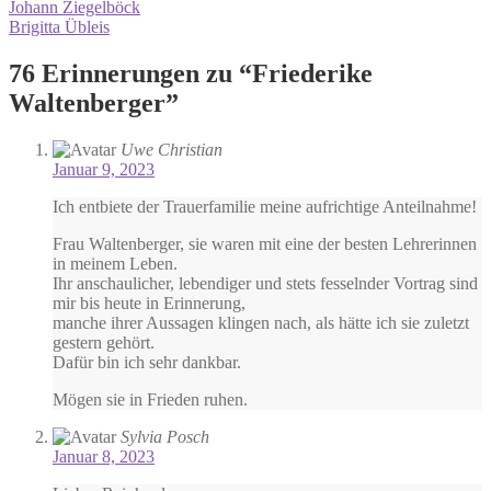
Beitrags-
Vorheriger
Johann Ziegelböck
Beitrag:
Nächster
Brigitta Übleis
Navigation
Beitrag:
76 Erinnerungen zu “
Friederike
Waltenberger
”
Uwe Christian
Januar 9, 2023
Ich entbiete der Trauerfamilie meine aufrichtige Anteilnahme!
Frau Waltenberger, sie waren mit eine der besten Lehrerinnen
in meinem Leben.
Ihr anschaulicher, lebendiger und stets fesselnder Vortrag sind
mir bis heute in Erinnerung,
manche ihrer Aussagen klingen nach, als hätte ich sie zuletzt
gestern gehört.
Dafür bin ich sehr dankbar.
Mögen sie in Frieden ruhen.
Sylvia Posch
Januar 8, 2023