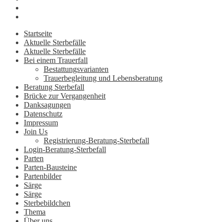
Startseite
Aktuelle Sterbefälle
Aktuelle Sterbefälle
Bei einem Trauerfall
Bestattungsvarianten
Trauerbegleitung und Lebensberatung
Beratung Sterbefall
Brücke zur Vergangenheit
Danksagungen
Datenschutz
Impressum
Join Us
Registrierung-Beratung-Sterbefall
Login-Beratung-Sterbefall
Parten
Parten-Bausteine
Partenbilder
Särge
Särge
Sterbebildchen
Thema
Über uns