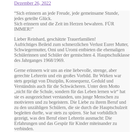
Dezember 26, 2022
“Sich erinnern an jede Freude, jede gemeinsame Stunde,
jedes geteilte Glück.
Sich erinnern und die Zeit im Herzen bewahren. FÜR
IMMER!”
Lieber Reinhard, geschätzte Trauerfamilien!
Aufrichtiges Beileid zum schmerzlichen Verlust Eurer Mutter,
Schwiegermutter, Omi und Uromi entbieten die ehemaligen
Schülerinnen und Schüler der gemischten 4. Hauptschulklasse
des Jahrganges 1968/1969.
Gerne erinnern wir uns an eine liebevolle, strenge, aber
gerechte Lehrerin und ein großes Vorbild. Ihr Wirken war
stets geprägt von Disziplin, Konsequenz, Geduld und
Verständnis auch für die Schwächeren. Unter dem Motto
„nicht für die Schule, sondern für das Leben lernen wir“ hat
sie es ausgezeichnet verstanden, uns junge Menschen zu
motivieren und zu begeistern. Die Liebe zu ihrem Beruf und
zu den unzähligen Schülern, die sie durch die Hauptschulzeit
begleiten durfte, war stets zu spüren. Sie hat vorbildlich
gezeigt, was den Beruf einer Lehrerin ausmacht: Die
Erfahrungen und das Gespür für Kinder miteinander zu
verbinden.