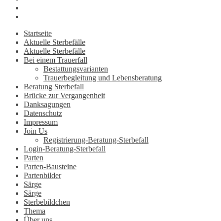
Startseite
Aktuelle Sterbefälle
Aktuelle Sterbefälle
Bei einem Trauerfall
Bestattungsvarianten
Trauerbegleitung und Lebensberatung
Beratung Sterbefall
Brücke zur Vergangenheit
Danksagungen
Datenschutz
Impressum
Join Us
Registrierung-Beratung-Sterbefall
Login-Beratung-Sterbefall
Parten
Parten-Bausteine
Partenbilder
Särge
Särge
Sterbebildchen
Thema
Über uns