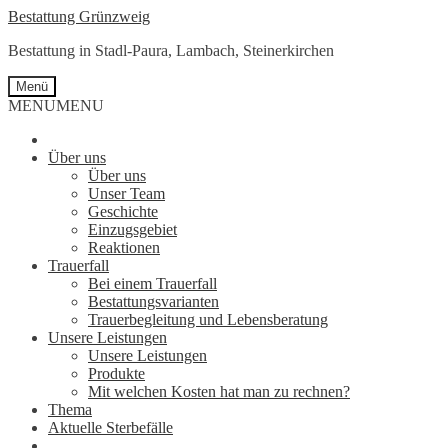
Zur
Springe
Bestattung Grünzweig
Navigation
zum
Bestattung in Stadl-Paura, Lambach, Steinerkirchen
springen
Inhalt
Menü
MENU
MENU
Über uns
Über uns
Unser Team
Geschichte
Einzugsgebiet
Reaktionen
Trauerfall
Bei einem Trauerfall
Bestattungsvarianten
Trauerbegleitung und Lebensberatung
Unsere Leistungen
Unsere Leistungen
Produkte
Mit welchen Kosten hat man zu rechnen?
Thema
Aktuelle Sterbefälle