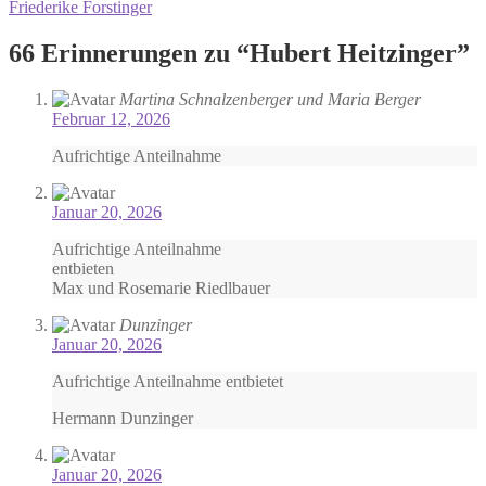
Beitrag:
Nächster
Friederike Forstinger
Navigation
Beitrag:
66 Erinnerungen zu “
Hubert Heitzinger
”
Martina Schnalzenberger und Maria Berger
Februar 12, 2026
Aufrichtige Anteilnahme
Januar 20, 2026
Aufrichtige Anteilnahme
entbieten
Max und Rosemarie Riedlbauer
Dunzinger
Januar 20, 2026
Aufrichtige Anteilnahme entbietet
Hermann Dunzinger
Januar 20, 2026