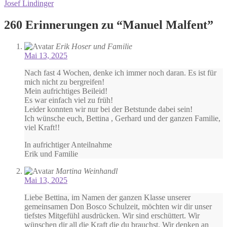
Beitrag:
Nächster
Josef Lindinger
Navigation
Beitrag:
260 Erinnerungen zu “
Manuel Malfent
”
Erik Hoser und Familie
Mai 13, 2025
Nach fast 4 Wochen, denke ich immer noch daran. Es ist für
mich nicht zu bergreifen!
Mein aufrichtiges Beileid!
Es war einfach viel zu früh!
Leider konnten wir nur bei der Betstunde dabei sein!
Ich wünsche euch, Bettina , Gerhard und der ganzen Familie,
viel Kraft!!
In aufrichtiger Anteilnahme
Erik und Familie
Martina Weinhandl
Mai 13, 2025
Liebe Bettina, im Namen der ganzen Klasse unserer
gemeinsamen Don Bosco Schulzeit, möchten wir dir unser
tiefstes Mitgefühl ausdrücken. Wir sind erschüttert. Wir
wünschen dir all die Kraft die du brauchst. Wir denken an