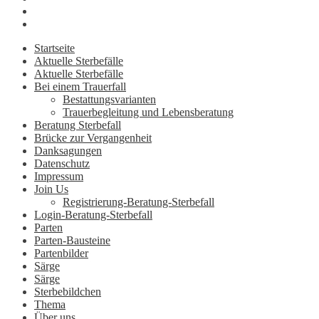
Startseite
Aktuelle Sterbefälle
Aktuelle Sterbefälle
Bei einem Trauerfall
Bestattungsvarianten
Trauerbegleitung und Lebensberatung
Beratung Sterbefall
Brücke zur Vergangenheit
Danksagungen
Datenschutz
Impressum
Join Us
Registrierung-Beratung-Sterbefall
Login-Beratung-Sterbefall
Parten
Parten-Bausteine
Partenbilder
Särge
Särge
Sterbebildchen
Thema
Über uns