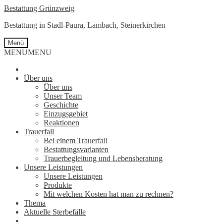
Zur
Springe
Bestattung Grünzweig
Navigation
zum
Bestattung in Stadl-Paura, Lambach, Steinerkirchen
springen
Inhalt
Menü
MENU
MENU
Über uns
Über uns
Unser Team
Geschichte
Einzugsgebiet
Reaktionen
Trauerfall
Bei einem Trauerfall
Bestattungsvarianten
Trauerbegleitung und Lebensberatung
Unsere Leistungen
Unsere Leistungen
Produkte
Mit welchen Kosten hat man zu rechnen?
Thema
Aktuelle Sterbefälle