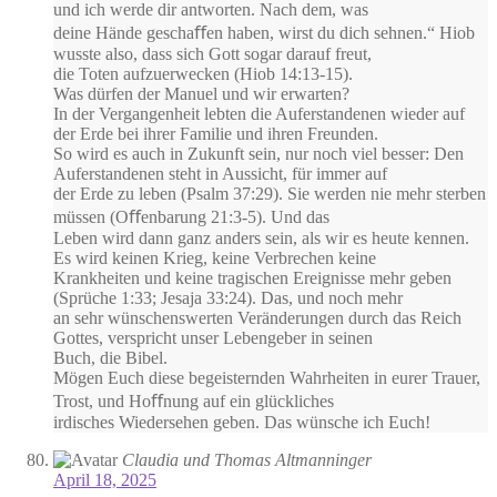
und ich werde dir antworten. Nach dem, was
deine Hände geschaﬀen haben, wirst du dich sehnen.“ Hiob
wusste also, dass sich Gott sogar darauf freut,
die Toten aufzuerwecken (Hiob 14:13-15).
Was dürfen der Manuel und wir erwarten?
In der Vergangenheit lebten die Auferstandenen wieder auf
der Erde bei ihrer Familie und ihren Freunden.
So wird es auch in Zukunft sein, nur noch viel besser: Den
Auferstandenen steht in Aussicht, für immer auf
der Erde zu leben (Psalm 37:29). Sie werden nie mehr sterben
müssen (Oﬀenbarung 21:3-5). Und das
Leben wird dann ganz anders sein, als wir es heute kennen.
Es wird keinen Krieg, keine Verbrechen keine
Krankheiten und keine tragischen Ereignisse mehr geben
(Sprüche 1:33; Jesaja 33:24). Das, und noch mehr
an sehr wünschenswerten Veränderungen durch das Reich
Gottes, verspricht unser Lebengeber in seinen
Buch, die Bibel.
Mögen Euch diese begeisternden Wahrheiten in eurer Trauer,
Trost, und Hoﬀnung auf ein glückliches
irdisches Wiedersehen geben. Das wünsche ich Euch!
Claudia und Thomas Altmanninger
April 18, 2025